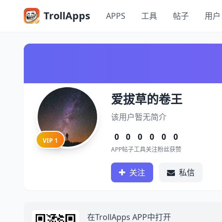
TrollApps
APPS
工具
帖子
用户
爱拔草的卷王
该用户暂无简介
0
0
0
0
0
0
VIP 1
APP
帖子
工具
关注
粉丝
获赞
关注
私信
在TrollApps APP中打开