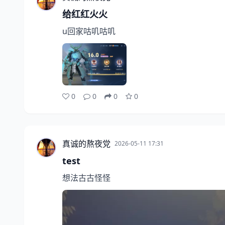
给红红火火
u回家咕叽咕叽
0
0
0
0
真诚的熬夜党
2026-05-11 17:31
test
想法古古怪怪