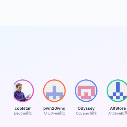
coolstar
pwn20wnd
Odyssey
AltStore
Electra越狱
Unc0ver越狱
Odyssey越狱
AltStore团队