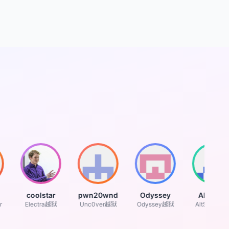
coolstar
pwn20wnd
Odyssey
AltStore
Electra越狱
Unc0ver越狱
Odyssey越狱
AltStore团队