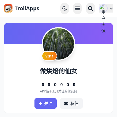
TrollApps
VIP 1
做烘焙的仙女
0
0
0
0
0
0
APP
帖子
工具
关注
粉丝
获赞
关注
私信