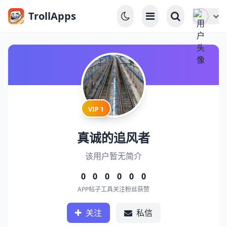
TrollApps
VIP 1
真诚的追风者
该用户暂无简介
0
0
0
0
0
0
APP
帖子
工具
关注
粉丝
获赞
关注
私信