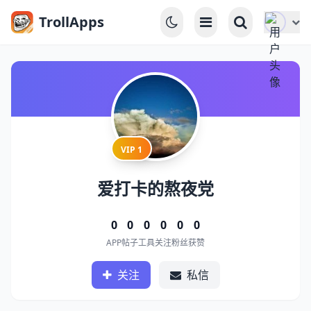
TrollApps
VIP 1
爱打卡的熬夜党
0
0
0
0
0
0
APP
帖子
工具
关注
粉丝
获赞
关注
私信