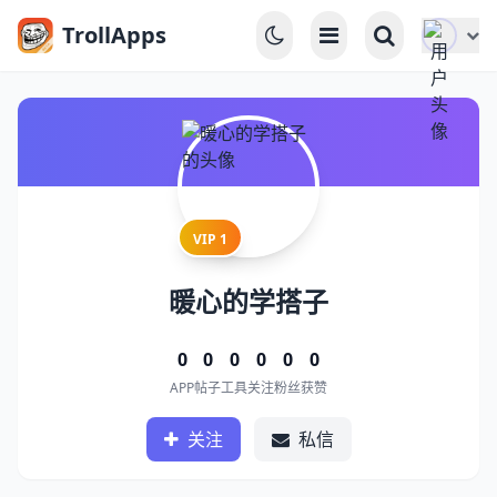
TrollApps
VIP 1
暖心的学搭子
0
0
0
0
0
0
APP
帖子
工具
关注
粉丝
获赞
关注
私信