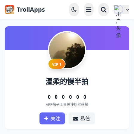
TrollApps
VIP 1
温柔的慢半拍
0
0
0
0
0
0
APP
帖子
工具
关注
粉丝
获赞
关注
私信