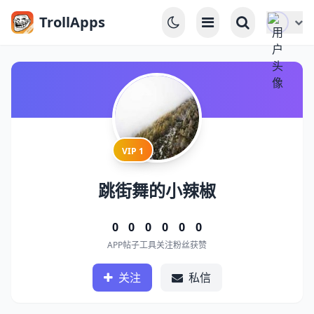
TrollApps
VIP 1
跳街舞的小辣椒
0
0
0
0
0
0
APP
帖子
工具
关注
粉丝
获赞
关注
私信