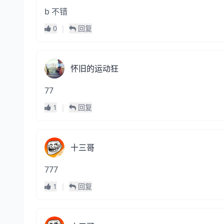
b 不错
0
|
回复
怀旧的运动狂
77
1
|
回复
十三哥
777
1
|
回复