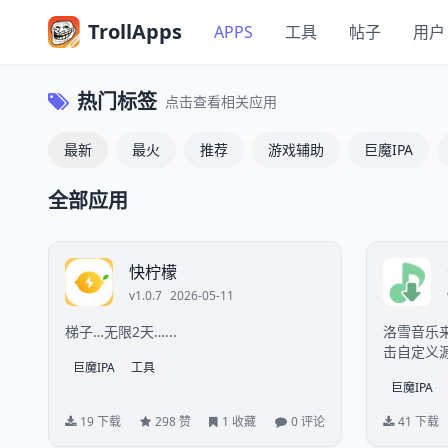
TrollApps
APPS
工具
帖子
用户
热门标签
点击查看相关应用
最新
最火
推荐
游戏辅助
巨魔IPA
全部应用
快柠檬
v1.0.7
2026-05-11
梯子…无限2天…...
洛雪音乐来了～ 左上角三
击自定义
巨魔IPA
工具
入。在线
巨魔IPA
了。 六人
19 下载
298 赞
1 收藏
0 评论
41 下载