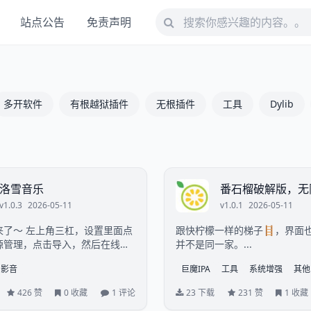
站点公告
免责声明
多开软件
有根越狱插件
无根插件
工具
Dylib
洛雪音乐
番石榴破解版，无
v1.0.3
2026-05-11
v1.0.1
2026-05-11
杠，设置里面点
跟快柠檬一样的梯子🪜，界面
源管理，点击导入，然后在线导
并不是同一家。...
音源，自己添加上就可以听歌
影音
巨魔IPA
工具
系统增强
其他
：https://ghproxy...
426 赞
0 收藏
1 评论
23 下载
231 赞
1 收藏