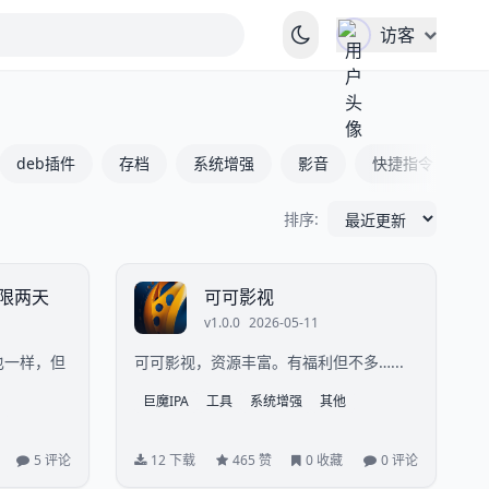
访客
deb插件
存档
系统增强
影音
快捷指令
排序:
限两天
可可影视
v1.0.0
2026-05-11
也一样，但
可可影视，资源丰富。有福利但不多…...
巨魔IPA
工具
系统增强
其他
5 评论
12 下载
465 赞
0 收藏
0 评论