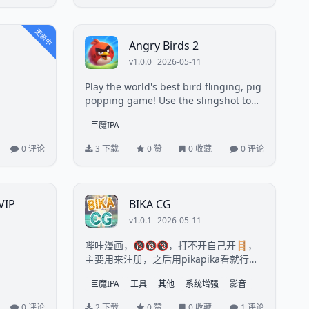
更新中
Angry Birds 2
v1.0.0
2026-05-11
Play the world's best bird flinging, pig
popping game! Use the slingshot to
fli...
巨魔IPA
0 评论
3 下载
0 赞
0 收藏
0 评论
IP
BIKA CG
v1.0.1
2026-05-11
哔咔漫画，🔞🔞🔞，打不开自己开🪜，
主要用来注册，之后用pikapika看就行
了...
巨魔IPA
工具
其他
系统增强
影音
0 评论
2 下载
0 赞
0 收藏
1 评论