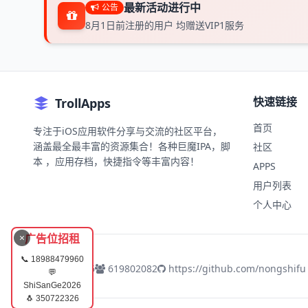
最新活动进行中
公告
8月1日前注册的用户 均赠送VIP1服务
快速链接
TrollApps
首页
专注于iOS应用软件分享与交流的社区平台，
涵盖最全最丰富的资源集合！各种巨魔IPA，脚
社区
本 ，应用存档，快捷指令等丰富内容！
APPS
用户列表
个人中心
×
广告位招租
📞 18988479960
350722326
619802082
https://github.com/nongshifu
💬
ShiSanGe2026
🐧 350722326