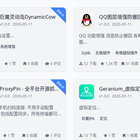
更新中
巨魔灵动岛DynamicCow
QQ图层增强防撤
v1.0.0
2026-05-11
v1.0.0
2026-05-11
设置...
QQ 功能增强 消息防止撤回 
能...
系统增强
Dylib
无根插件
有根越狱插件
1 赞
0 收藏
0 评论
52 下载
1.3K 赞
31 收藏
更新中
ProxyPin - 全平台开源抓包
Geranium_虚拟
软件
v1.0.0
2026-05-11
v1.0.0
2026-05-11
手机扫码连接: 不用手动配置
虚拟定位...
理，包括配置同步。所有终端都可
巨魔IPA
定位
连接转发流量。 代理域名过滤:
所需要的流量，不拦截其他流
1 赞
0 收藏
1 评论
10 下载
1 赞
1 收藏