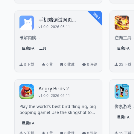
更新中
手机端调试网页
QuickSource_1.0.3解锁内
v1.0.0
2026-05-11
购
破解内购...
逆向工具..
巨魔IPA
工具
巨魔IPA
3 下载
0 赞
0 收藏
0 评论
25 下载
Angry Birds 2
v1.0.0
2026-05-11
Play the world's best bird flinging, pig
像素游戏 ..
popping game! Use the slingshot to
巨魔IPA
fli...
巨魔IPA
5 下载
1 赞
0 收藏
0 评论
15 下载