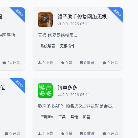
更新中
更新中
回
锤子助手修复网络无根
v1.0.0
2026-05-11
各种图层功
无根 修复网络权限...
系统增强
无根插件
24 评论
0 下载
0 赞
0 收藏
0 评论
更新中
定位
铃声多多
v4.2.0
2026-05-11
铃声多多APP…顾名思义…登录就是会员...
巨魔IPA
工具
其他
影音
0 评论
6 下载
0 赞
0 收藏
0 评论