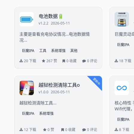
电池数据🔋
v1.2.2
2026-05-11
主要是查看充电协议情况…电池数据情
巨魔灵动岛
况...
巨魔IPA
巨魔IPA
工具
系统增强
其他
20 下载
267 赞
0 收藏
0 评论
18 下载
更新中
越狱检测清除工具o
v1.0.0
2026-05-11
越狱检测清除工具...
核心特性 
Wifi代
巨魔IPA
系统增强
以互相扫码
巨魔IPA
只拦截您
量，避...
12 下载
0 赞
0 收藏
0 评论
8 下载